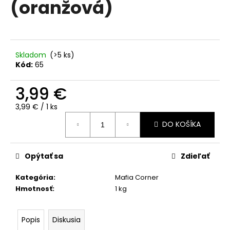
(oranžová)
á
j
s
ť
Skladom
(>5 ks)
?
Kód:
65
3,99 €
Jednotková
3,99 € / 1 ks
cena:
HĽADAŤ
DO KOŠÍKA
Opýtať sa
Zdieľať
O
d
Kategória
:
Mafia Corner
p
Hmotnosť
:
1 kg
o
r
ú
Popis
Diskusia