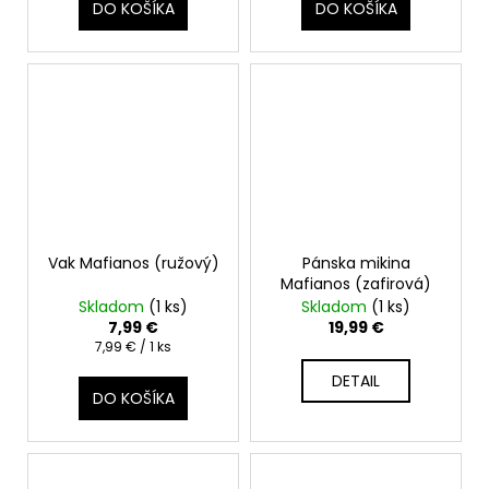
DO KOŠÍKA
DO KOŠÍKA
Vak Mafianos (ružový)
Pánska mikina
Mafianos (zafirová)
Skladom
(1 ks)
Skladom
(1 ks)
7,99 €
19,99 €
Jednotková
7,99 € / 1 ks
cena:
DETAIL
DO KOŠÍKA