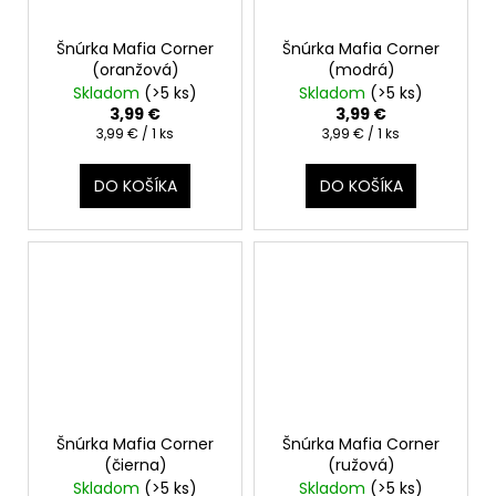
Šnúrka Mafia Corner
Šnúrka Mafia Corner
(oranžová)
(modrá)
Skladom
(>5 ks)
Skladom
(>5 ks)
3,99 €
3,99 €
Jednotková
Jednotková
3,99 € / 1 ks
3,99 € / 1 ks
cena:
cena:
DO KOŠÍKA
DO KOŠÍKA
Šnúrka Mafia Corner
Šnúrka Mafia Corner
(čierna)
(ružová)
Skladom
(>5 ks)
Skladom
(>5 ks)