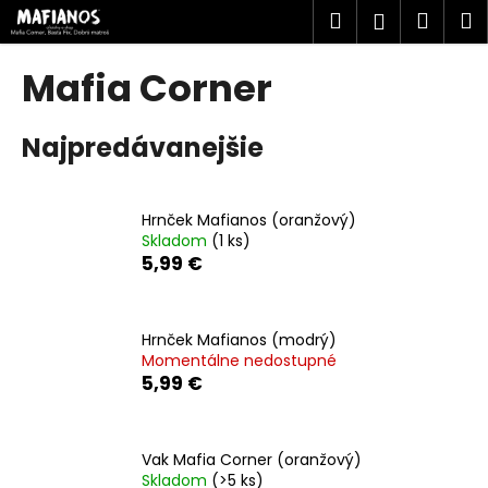
K
Prejsť
Hľadať
Náku
M
Prihlásen
na
o
obsah
Späť
Späť
košík
š
Mafia Corner
í
Č
k
Najpredávanejšie
o
p
o
Hrnček Mafianos (oranžový)
t
Skladom
(1 ks)
r
5,99 €
e
b
u
Hrnček Mafianos (modrý)
Momentálne nedostupné
j
5,99 €
e
t
e
Vak Mafia Corner (oranžový)
n
Skladom
(>5 ks)