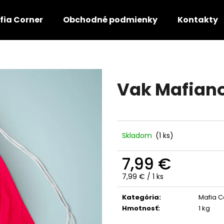
fia Corner
Obchodné podmienky
Kontakty
Čo potrebujete nájsť?
Vak Mafiano
HĽADAŤ
Odporúčame
Skladom
(1 ks)
7,99 €
Jednotková
7,99 € / 1 ks
cena:
Kategória
:
Mafia C
Hmotnosť
:
1 kg