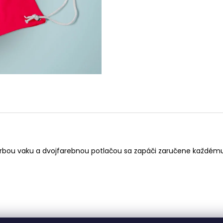
PÁNSKA MIKINA MAFIA CORNER
TRIČKO BASTA FI
(TYRKYSOVÁ)
15 €
19,99 €
arbou vaku a dvojfarebnou potlačou sa zapáči zaručene každému