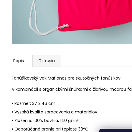
TRIČKO BASTA FIX - Y1 - ČIERNE
15 €
Popis
Diskusia
Fanúšikovský vak Mafianos pre skutočných fanúšikov.
V kombinácii s organickými šnúrkami a žiarivou modrou f
• Rozmer: 37 x 46 cm
• Vysoká kvalita spracovania a materiálov
• Zloženie: 100% bavlna, 140 g/m²
• Odporúčané pranie pri teplote 30°C