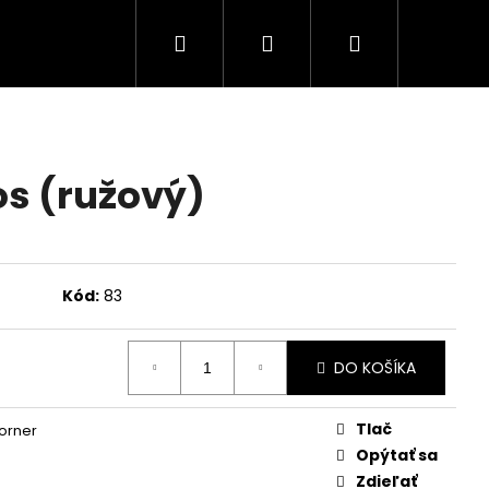
Hľadať
Prihlásenie
Nákupný
košík
s (ružový)
Kód:
83
DO KOŠÍKA
Nasledujúce
Tlač
orner
Opýtať sa
Zdieľať